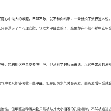
家庭心中最大的难题。甲醛不除，就不和你结婚，一些新娘子流行这么说
人只是满足了个心理安慰，误以为甲醛去除了，结果却在不知不觉中让甲
皮等，想利用这些果皮去除甲醛。但从科学的层面来说，以这些果皮的浓
空气中喷水能够吸收一些甲醛。但是因为水气总会蒸发，而蒸发后甲醛就
吸附性。但甲醛这种污染物只能被与其大小相近的孔隙吸附，不然被吸进