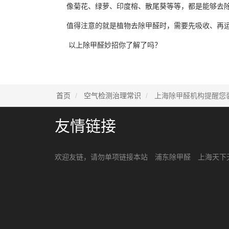
像菊花、绿萝、印度榕、散尾葵等等，都是能够去
值得注意的就是植物去除甲醛时，需要先吸收、再
以上除甲醛妙招你了解了吗？
首页
空气检测治理常识
上海除甲醛机构提醒您
友情链接
欢迎友链，请勿单项链接本站
浦东除甲醛
上海天下