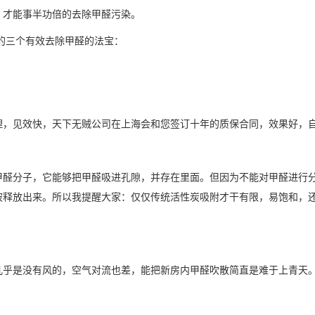
，才能事半功倍的去除甲醛污染。
的三个有效去除甲醛的法宝：
理，见效快，天下无贼公司在上海会和您签订十年的质保合同，效果好，
甲醛分子，它能够把甲醛吸进孔隙，并存在里面。但因为不能对甲醛进行
被释放出来。所以我提醒大家：仅仅传统活性炭吸附才干有限，易饱和，
几乎是没有风的，空气对流也差，能把新房内甲醛吹散简直是难于上青天